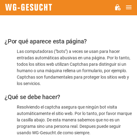
M
WG-
GESUCHT.DE
Por
¿Por qué aparece esta página?
favor,
Las computadoras ("bots") a veces se usan para hacer
confirme
entradas automáticas abusivas en una página. Por lo tanto,
que
todos los sitios web utilizan Captchas para distinguir si un
es
humano o una máquina rellena un formulario, por ejemplo.
Captchas son fundamentales para proteger los sitios web y
humano
los servicios.
¿Qué se debe hacer?
Resolviendo el captcha asegura que ningún bot visita
automáticamente el sitio web. Por lo tanto, por favor marque
la casilla abajo. De esta manera sabemos que no es un
programa sino una persona real. Despues puede seguir
usando WG-Gesucht.de como siempre.