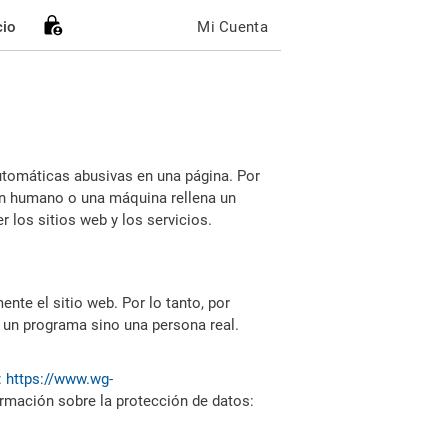
cio
Mi Cuenta
utomáticas abusivas en una página. Por
i un humano o una máquina rellena un
 los sitios web y los servicios.
nte el sitio web. Por lo tanto, por
 un programa sino una persona real.
:
https://www.wg-
ormación sobre la protección de datos: