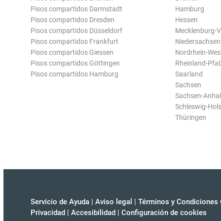
Pisos compartidos Darmstadt
Hamburg
Pisos compartidos Dresden
Hessen
Pisos compartidos Düsseldorf
Mecklenburg-
Pisos compartidos Frankfurt
Niedersachsen
Pisos compartidos Giessen
Nordrhein-Wes
Pisos compartidos Göttingen
Rheinland-Pfal
Pisos compartidos Hamburg
Saarland
Sachsen
Sachsen-Anhal
Schleswig-Hols
Thüringen
Servicio de Ayuda
|
Aviso legal
|
Términos y Condiciones 
Privacidad
|
Accesibilidad
|
Configuración de cookies