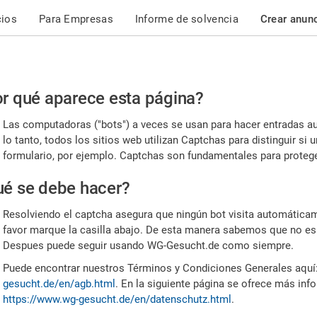
cios
Para Empresas
Informe de solvencia
Crear anun
r
r qué aparece esta página?
or,
Las computadoras ("bots") a veces se usan para hacer entradas a
nfirme
lo tanto, todos los sitios web utilizan Captchas para distinguir s
formulario, por ejemplo. Captchas son fundamentales para proteger
e
é se debe hacer?
mano
Resolviendo el captcha asegura que ningún bot visita automáticame
favor marque la casilla abajo. De esta manera sabemos que no es
Despues puede seguir usando WG-Gesucht.de como siempre.
Puede encontrar nuestros Términos y Condiciones Generales aquí
gesucht.de/en/agb.html
. En la siguiente página se ofrece más inf
https://www.wg-gesucht.de/en/datenschutz.html
.