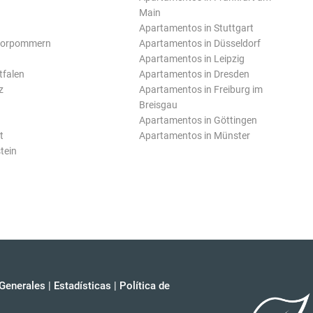
Main
Apartamentos in Stuttgart
Vorpommern
Apartamentos in Düsseldorf
Apartamentos in Leipzig
tfalen
Apartamentos in Dresden
z
Apartamentos in Freiburg im
Breisgau
Apartamentos in Göttingen
t
Apartamentos in Münster
tein
Generales
|
Estadísticas
|
Política de