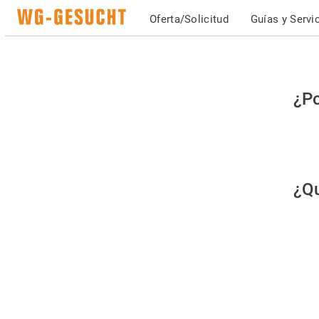
Oferta/Solicitud
Guías y Servi
Po
¿Po
fav
co
qu
¿Qu
es
hu