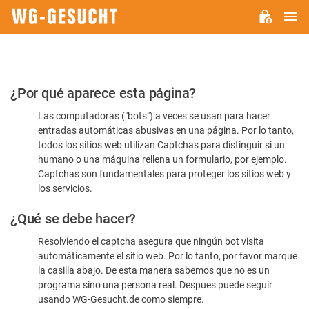
M
WG-
GESUCHT.DE
Por
¿Por qué aparece esta página?
favor,
Las computadoras ("bots") a veces se usan para hacer
confirme
entradas automáticas abusivas en una página. Por lo tanto,
que
todos los sitios web utilizan Captchas para distinguir si un
es
humano o una máquina rellena un formulario, por ejemplo.
Captchas son fundamentales para proteger los sitios web y
humano
los servicios.
¿Qué se debe hacer?
Resolviendo el captcha asegura que ningún bot visita
automáticamente el sitio web. Por lo tanto, por favor marque
la casilla abajo. De esta manera sabemos que no es un
programa sino una persona real. Despues puede seguir
usando WG-Gesucht.de como siempre.