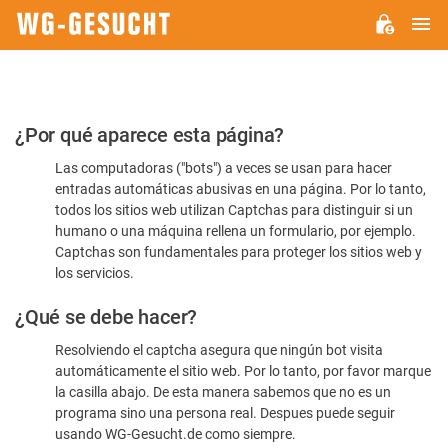
M
WG-
GESUCHT.DE
Por
¿Por qué aparece esta página?
favor,
Las computadoras ("bots") a veces se usan para hacer
confirme
entradas automáticas abusivas en una página. Por lo tanto,
que
todos los sitios web utilizan Captchas para distinguir si un
es
humano o una máquina rellena un formulario, por ejemplo.
Captchas son fundamentales para proteger los sitios web y
humano
los servicios.
¿Qué se debe hacer?
Resolviendo el captcha asegura que ningún bot visita
automáticamente el sitio web. Por lo tanto, por favor marque
la casilla abajo. De esta manera sabemos que no es un
programa sino una persona real. Despues puede seguir
usando WG-Gesucht.de como siempre.