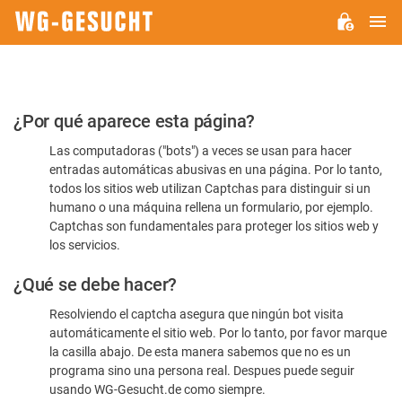
M
WG-
GESUCHT.DE
Por
¿Por qué aparece esta página?
favor,
Las computadoras ("bots") a veces se usan para hacer
confirme
entradas automáticas abusivas en una página. Por lo tanto,
que
todos los sitios web utilizan Captchas para distinguir si un
es
humano o una máquina rellena un formulario, por ejemplo.
Captchas son fundamentales para proteger los sitios web y
humano
los servicios.
¿Qué se debe hacer?
Resolviendo el captcha asegura que ningún bot visita
automáticamente el sitio web. Por lo tanto, por favor marque
la casilla abajo. De esta manera sabemos que no es un
programa sino una persona real. Despues puede seguir
usando WG-Gesucht.de como siempre.