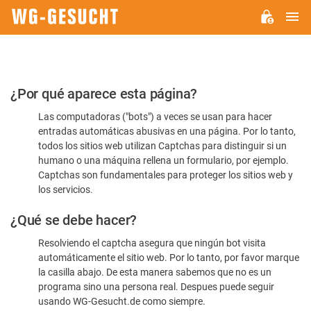
M
WG-
GESUCHT.DE
Por
¿Por qué aparece esta página?
favor,
Las computadoras ("bots") a veces se usan para hacer
confirme
entradas automáticas abusivas en una página. Por lo tanto,
que
todos los sitios web utilizan Captchas para distinguir si un
es
humano o una máquina rellena un formulario, por ejemplo.
Captchas son fundamentales para proteger los sitios web y
humano
los servicios.
¿Qué se debe hacer?
Resolviendo el captcha asegura que ningún bot visita
automáticamente el sitio web. Por lo tanto, por favor marque
la casilla abajo. De esta manera sabemos que no es un
programa sino una persona real. Despues puede seguir
usando WG-Gesucht.de como siempre.