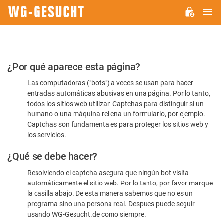
M
WG-
GESUCHT.DE
Por
¿Por qué aparece esta página?
favor,
Las computadoras ("bots") a veces se usan para hacer
confirme
entradas automáticas abusivas en una página. Por lo tanto,
que
todos los sitios web utilizan Captchas para distinguir si un
es
humano o una máquina rellena un formulario, por ejemplo.
Captchas son fundamentales para proteger los sitios web y
humano
los servicios.
¿Qué se debe hacer?
Resolviendo el captcha asegura que ningún bot visita
automáticamente el sitio web. Por lo tanto, por favor marque
la casilla abajo. De esta manera sabemos que no es un
programa sino una persona real. Despues puede seguir
usando WG-Gesucht.de como siempre.