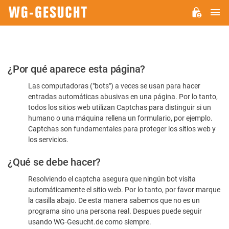
M
WG-
GESUCHT.DE
Por
¿Por qué aparece esta página?
favor,
Las computadoras ("bots") a veces se usan para hacer
confirme
entradas automáticas abusivas en una página. Por lo tanto,
que
todos los sitios web utilizan Captchas para distinguir si un
es
humano o una máquina rellena un formulario, por ejemplo.
Captchas son fundamentales para proteger los sitios web y
humano
los servicios.
¿Qué se debe hacer?
Resolviendo el captcha asegura que ningún bot visita
automáticamente el sitio web. Por lo tanto, por favor marque
la casilla abajo. De esta manera sabemos que no es un
programa sino una persona real. Despues puede seguir
usando WG-Gesucht.de como siempre.