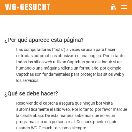
M
WG-
GESUCHT.DE
Por
¿Por qué aparece esta página?
favor,
Las computadoras ("bots") a veces se usan para hacer
confirme
entradas automáticas abusivas en una página. Por lo tanto,
que
todos los sitios web utilizan Captchas para distinguir si un
es
humano o una máquina rellena un formulario, por ejemplo.
Captchas son fundamentales para proteger los sitios web y
humano
los servicios.
¿Qué se debe hacer?
Resolviendo el captcha asegura que ningún bot visita
automáticamente el sitio web. Por lo tanto, por favor marque
la casilla abajo. De esta manera sabemos que no es un
programa sino una persona real. Despues puede seguir
usando WG-Gesucht.de como siempre.