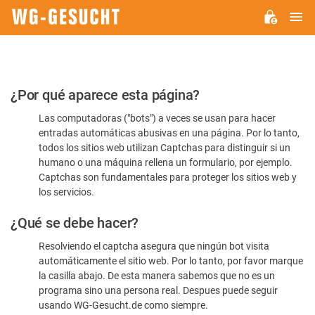
M
WG-
GESUCHT.DE
Por
¿Por qué aparece esta página?
favor,
Las computadoras ("bots") a veces se usan para hacer
confirme
entradas automáticas abusivas en una página. Por lo tanto,
que
todos los sitios web utilizan Captchas para distinguir si un
es
humano o una máquina rellena un formulario, por ejemplo.
Captchas son fundamentales para proteger los sitios web y
humano
los servicios.
¿Qué se debe hacer?
Resolviendo el captcha asegura que ningún bot visita
automáticamente el sitio web. Por lo tanto, por favor marque
la casilla abajo. De esta manera sabemos que no es un
programa sino una persona real. Despues puede seguir
usando WG-Gesucht.de como siempre.