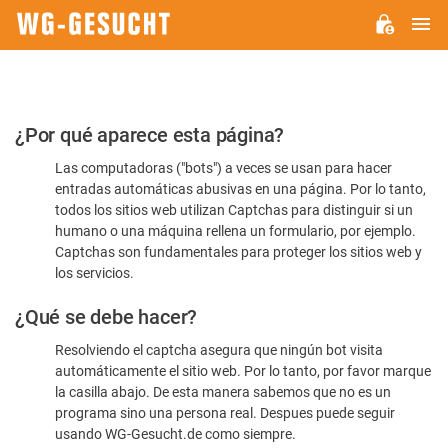
M
WG-
GESUCHT.DE
Por
¿Por qué aparece esta página?
favor,
Las computadoras ("bots") a veces se usan para hacer
confirme
entradas automáticas abusivas en una página. Por lo tanto,
que
todos los sitios web utilizan Captchas para distinguir si un
es
humano o una máquina rellena un formulario, por ejemplo.
Captchas son fundamentales para proteger los sitios web y
humano
los servicios.
¿Qué se debe hacer?
Resolviendo el captcha asegura que ningún bot visita
automáticamente el sitio web. Por lo tanto, por favor marque
la casilla abajo. De esta manera sabemos que no es un
programa sino una persona real. Despues puede seguir
usando WG-Gesucht.de como siempre.