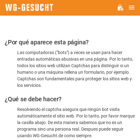
M
WG-
GESUCHT.DE
Por
¿Por qué aparece esta página?
favor,
Las computadoras ("bots") a veces se usan para hacer
confirme
entradas automáticas abusivas en una página. Por lo tanto,
que
todos los sitios web utilizan Captchas para distinguir si un
es
humano o una máquina rellena un formulario, por ejemplo.
Captchas son fundamentales para proteger los sitios web y
humano
los servicios.
¿Qué se debe hacer?
Resolviendo el captcha asegura que ningún bot visita
automáticamente el sitio web. Por lo tanto, por favor marque
la casilla abajo. De esta manera sabemos que no es un
programa sino una persona real. Despues puede seguir
usando WG-Gesucht.de como siempre.