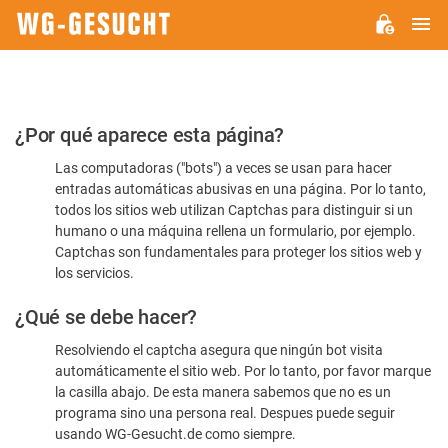
M
WG-
GESUCHT.DE
Por
¿Por qué aparece esta página?
favor,
Las computadoras ("bots") a veces se usan para hacer
confirme
entradas automáticas abusivas en una página. Por lo tanto,
que
todos los sitios web utilizan Captchas para distinguir si un
es
humano o una máquina rellena un formulario, por ejemplo.
Captchas son fundamentales para proteger los sitios web y
humano
los servicios.
¿Qué se debe hacer?
Resolviendo el captcha asegura que ningún bot visita
automáticamente el sitio web. Por lo tanto, por favor marque
la casilla abajo. De esta manera sabemos que no es un
programa sino una persona real. Despues puede seguir
usando WG-Gesucht.de como siempre.