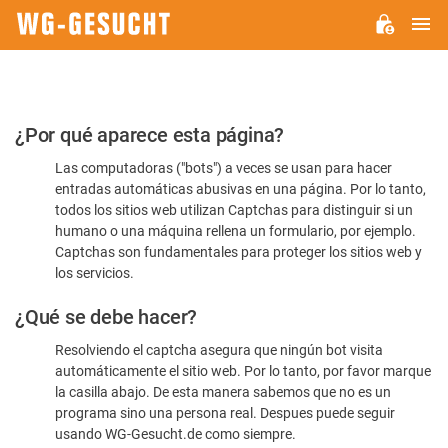
M
WG-
GESUCHT.DE
Por
¿Por qué aparece esta página?
favor,
Las computadoras ("bots") a veces se usan para hacer
confirme
entradas automáticas abusivas en una página. Por lo tanto,
que
todos los sitios web utilizan Captchas para distinguir si un
es
humano o una máquina rellena un formulario, por ejemplo.
Captchas son fundamentales para proteger los sitios web y
humano
los servicios.
¿Qué se debe hacer?
Resolviendo el captcha asegura que ningún bot visita
automáticamente el sitio web. Por lo tanto, por favor marque
la casilla abajo. De esta manera sabemos que no es un
programa sino una persona real. Despues puede seguir
usando WG-Gesucht.de como siempre.