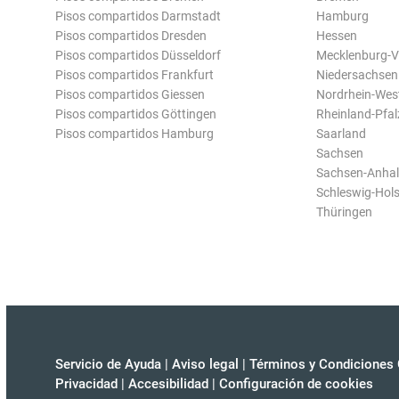
Pisos compartidos Darmstadt
Hamburg
Pisos compartidos Dresden
Hessen
Pisos compartidos Düsseldorf
Mecklenburg-
Pisos compartidos Frankfurt
Niedersachsen
Pisos compartidos Giessen
Nordrhein-Wes
Pisos compartidos Göttingen
Rheinland-Pfal
Pisos compartidos Hamburg
Saarland
Sachsen
Sachsen-Anhal
Schleswig-Hols
Thüringen
Servicio de Ayuda
|
Aviso legal
|
Términos y Condiciones 
Privacidad
|
Accesibilidad
|
Configuración de cookies