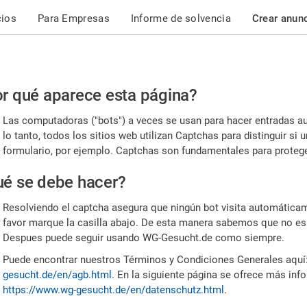
cios
Para Empresas
Informe de solvencia
Crear anun
r
r qué aparece esta página?
or,
Las computadoras ("bots") a veces se usan para hacer entradas a
nfirme
lo tanto, todos los sitios web utilizan Captchas para distinguir s
formulario, por ejemplo. Captchas son fundamentales para proteger
e
é se debe hacer?
mano
Resolviendo el captcha asegura que ningún bot visita automáticame
favor marque la casilla abajo. De esta manera sabemos que no es
Despues puede seguir usando WG-Gesucht.de como siempre.
Puede encontrar nuestros Términos y Condiciones Generales aquí
gesucht.de/en/agb.html
. En la siguiente página se ofrece más inf
https://www.wg-gesucht.de/en/datenschutz.html
.