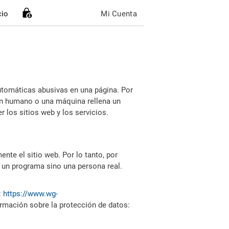
cio
Mi Cuenta
utomáticas abusivas en una página. Por
i un humano o una máquina rellena un
 los sitios web y los servicios.
nte el sitio web. Por lo tanto, por
 un programa sino una persona real.
:
https://www.wg-
ormación sobre la protección de datos: