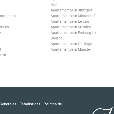
Main
Apartamentos in Stuttgart
Vorpommern
Apartamentos in Düsseldorf
Apartamentos in Leipzig
tfalen
Apartamentos in Dresden
z
Apartamentos in Freiburg im
Breisgau
Apartamentos in Göttingen
t
Apartamentos in Münster
tein
Generales
|
Estadísticas
|
Política de