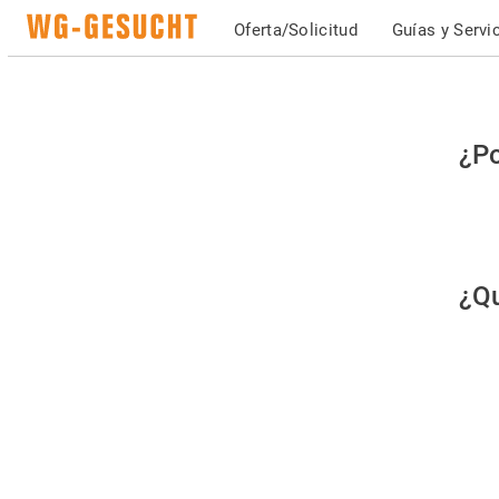
Oferta/Solicitud
Guías y Servi
Po
¿Po
fav
co
qu
¿Qu
es
hu