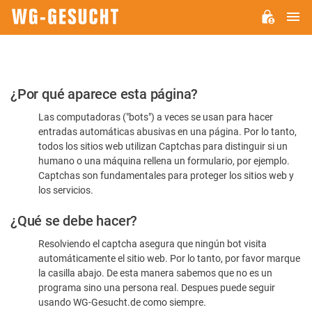
M
WG-
GESUCHT.DE
Por
¿Por qué aparece esta página?
favor,
Las computadoras ("bots") a veces se usan para hacer
confirme
entradas automáticas abusivas en una página. Por lo tanto,
que
todos los sitios web utilizan Captchas para distinguir si un
es
humano o una máquina rellena un formulario, por ejemplo.
Captchas son fundamentales para proteger los sitios web y
humano
los servicios.
¿Qué se debe hacer?
Resolviendo el captcha asegura que ningún bot visita
automáticamente el sitio web. Por lo tanto, por favor marque
la casilla abajo. De esta manera sabemos que no es un
programa sino una persona real. Despues puede seguir
usando WG-Gesucht.de como siempre.