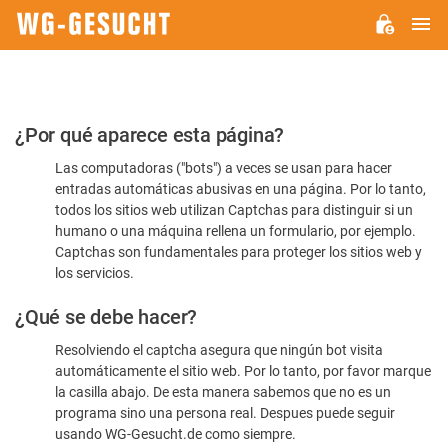
M
WG-
GESUCHT.DE
Por
¿Por qué aparece esta página?
favor,
Las computadoras ("bots") a veces se usan para hacer
confirme
entradas automáticas abusivas en una página. Por lo tanto,
que
todos los sitios web utilizan Captchas para distinguir si un
es
humano o una máquina rellena un formulario, por ejemplo.
Captchas son fundamentales para proteger los sitios web y
humano
los servicios.
¿Qué se debe hacer?
Resolviendo el captcha asegura que ningún bot visita
automáticamente el sitio web. Por lo tanto, por favor marque
la casilla abajo. De esta manera sabemos que no es un
programa sino una persona real. Despues puede seguir
usando WG-Gesucht.de como siempre.