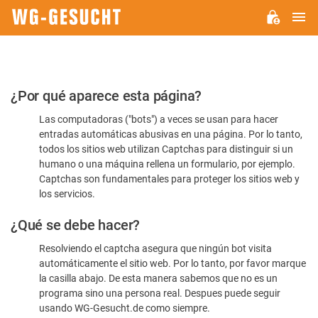
M
WG-
GESUCHT.DE
Por
¿Por qué aparece esta página?
favor,
Las computadoras ("bots") a veces se usan para hacer
confirme
entradas automáticas abusivas en una página. Por lo tanto,
que
todos los sitios web utilizan Captchas para distinguir si un
es
humano o una máquina rellena un formulario, por ejemplo.
Captchas son fundamentales para proteger los sitios web y
humano
los servicios.
¿Qué se debe hacer?
Resolviendo el captcha asegura que ningún bot visita
automáticamente el sitio web. Por lo tanto, por favor marque
la casilla abajo. De esta manera sabemos que no es un
programa sino una persona real. Despues puede seguir
usando WG-Gesucht.de como siempre.