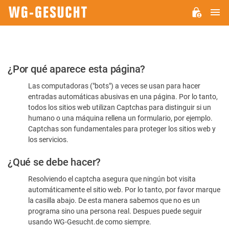
M
WG-
GESUCHT.DE
Por
¿Por qué aparece esta página?
favor,
Las computadoras ("bots") a veces se usan para hacer
confirme
entradas automáticas abusivas en una página. Por lo tanto,
que
todos los sitios web utilizan Captchas para distinguir si un
es
humano o una máquina rellena un formulario, por ejemplo.
Captchas son fundamentales para proteger los sitios web y
humano
los servicios.
¿Qué se debe hacer?
Resolviendo el captcha asegura que ningún bot visita
automáticamente el sitio web. Por lo tanto, por favor marque
la casilla abajo. De esta manera sabemos que no es un
programa sino una persona real. Despues puede seguir
usando WG-Gesucht.de como siempre.