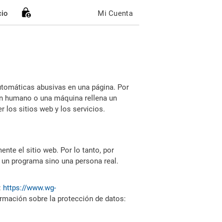
cio
Mi Cuenta
utomáticas abusivas en una página. Por
i un humano o una máquina rellena un
 los sitios web y los servicios.
nte el sitio web. Por lo tanto, por
 un programa sino una persona real.
:
https://www.wg-
ormación sobre la protección de datos: