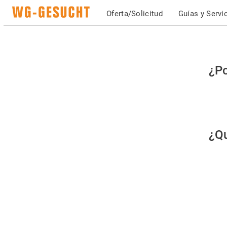
Oferta/Solicitud
Guías y Servi
Po
¿Po
fav
co
qu
¿Qu
es
hu