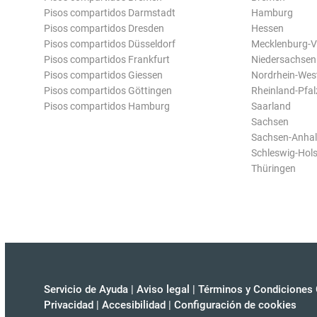
Pisos compartidos Darmstadt
Hamburg
Pisos compartidos Dresden
Hessen
Pisos compartidos Düsseldorf
Mecklenburg-
Pisos compartidos Frankfurt
Niedersachsen
Pisos compartidos Giessen
Nordrhein-Wes
Pisos compartidos Göttingen
Rheinland-Pfal
Pisos compartidos Hamburg
Saarland
Sachsen
Sachsen-Anhal
Schleswig-Hols
Thüringen
Servicio de Ayuda
|
Aviso legal
|
Términos y Condiciones 
Privacidad
|
Accesibilidad
|
Configuración de cookies