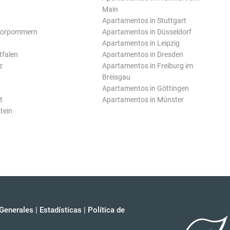
Main
Apartamentos in Stuttgart
Vorpommern
Apartamentos in Düsseldorf
Apartamentos in Leipzig
tfalen
Apartamentos in Dresden
z
Apartamentos in Freiburg im
Breisgau
Apartamentos in Göttingen
t
Apartamentos in Münster
tein
Generales
|
Estadísticas
|
Política de