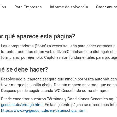
cios
Para Empresas
Informe de solvencia
Crear anun
r
r qué aparece esta página?
or,
Las computadoras ("bots") a veces se usan para hacer entradas a
nfirme
lo tanto, todos los sitios web utilizan Captchas para distinguir s
formulario, por ejemplo. Captchas son fundamentales para proteger
e
é se debe hacer?
mano
Resolviendo el captcha asegura que ningún bot visita automáticame
favor marque la casilla abajo. De esta manera sabemos que no es
Despues puede seguir usando WG-Gesucht.de como siempre.
Puede encontrar nuestros Términos y Condiciones Generales aquí
gesucht.de/en/agb.html
. En la siguiente página se ofrece más inf
https://www.wg-gesucht.de/en/datenschutz.html
.