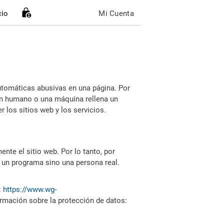
cio
Mi Cuenta
utomáticas abusivas en una página. Por
i un humano o una máquina rellena un
 los sitios web y los servicios.
nte el sitio web. Por lo tanto, por
 un programa sino una persona real.
:
https://www.wg-
ormación sobre la protección de datos: