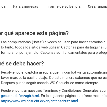
cios
Para Empresas
Informe de solvencia
Crear anun
r
r qué aparece esta página?
or,
Las computadoras ("bots") a veces se usan para hacer entradas a
nfirme
lo tanto, todos los sitios web utilizan Captchas para distinguir s
formulario, por ejemplo. Captchas son fundamentales para proteger
e
é se debe hacer?
mano
Resolviendo el captcha asegura que ningún bot visita automáticame
favor marque la casilla abajo. De esta manera sabemos que no es
Despues puede seguir usando WG-Gesucht.de como siempre.
Puede encontrar nuestros Términos y Condiciones Generales aquí
gesucht.de/en/agb.html
. En la siguiente página se ofrece más inf
https://www.wg-gesucht.de/en/datenschutz.html
.