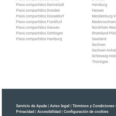
Pisos compartidos Darmstadt
Hamburg
Pisos compartidos Dresden
Hessen
Pisos compartidos Düsseldorf
Mecklenburg-
Pisos compartidos Frankfurt
Niedersachsen
Pisos compartidos Giessen
Nordrhein-Wes
Pisos compartidos Göttingen
Rheinland-Pfal
Pisos compartidos Hamburg
Saarland
Sachsen
Sachsen-Anhal
Schleswig-Hols
Thüringen
Servicio de Ayuda
|
Aviso legal
|
Términos y Condiciones 
Privacidad
|
Accesibilidad
|
Configuración de cookies