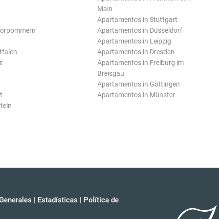
Main
Apartamentos in Stuttgart
Vorpommern
Apartamentos in Düsseldorf
Apartamentos in Leipzig
tfalen
Apartamentos in Dresden
z
Apartamentos in Freiburg im
Breisgau
Apartamentos in Göttingen
t
Apartamentos in Münster
tein
Generales
|
Estadísticas
|
Política de