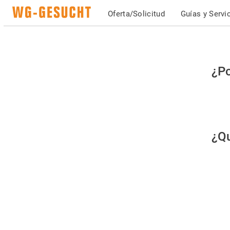
Oferta/Solicitud
Guías y Servi
Po
¿Po
fav
co
qu
¿Qu
es
hu