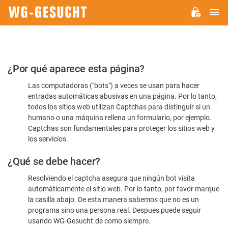
M
WG-
GESUCHT.DE
Por
¿Por qué aparece esta página?
favor,
Las computadoras ("bots") a veces se usan para hacer
confirme
entradas automáticas abusivas en una página. Por lo tanto,
que
todos los sitios web utilizan Captchas para distinguir si un
es
humano o una máquina rellena un formulario, por ejemplo.
Captchas son fundamentales para proteger los sitios web y
humano
los servicios.
¿Qué se debe hacer?
Resolviendo el captcha asegura que ningún bot visita
automáticamente el sitio web. Por lo tanto, por favor marque
la casilla abajo. De esta manera sabemos que no es un
programa sino una persona real. Despues puede seguir
usando WG-Gesucht.de como siempre.