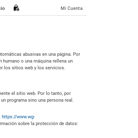
cio
Mi Cuenta
utomáticas abusivas en una página. Por
i un humano o una máquina rellena un
 los sitios web y los servicios.
nte el sitio web. Por lo tanto, por
 un programa sino una persona real.
:
https://www.wg-
ormación sobre la protección de datos: