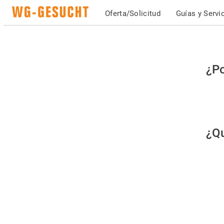
Oferta/Solicitud
Guías y Servi
Po
¿Po
fav
co
qu
¿Qu
es
hu