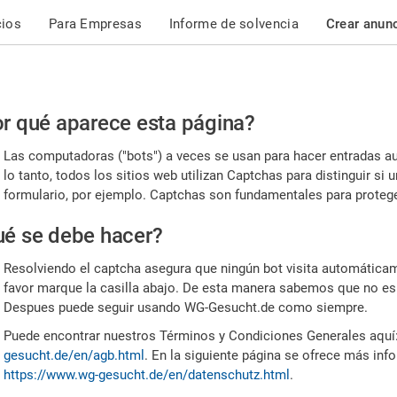
cios
Para Empresas
Informe de solvencia
Crear anun
r
r qué aparece esta página?
or,
Las computadoras ("bots") a veces se usan para hacer entradas a
nfirme
lo tanto, todos los sitios web utilizan Captchas para distinguir s
formulario, por ejemplo. Captchas son fundamentales para proteger
e
é se debe hacer?
mano
Resolviendo el captcha asegura que ningún bot visita automáticame
favor marque la casilla abajo. De esta manera sabemos que no es
Despues puede seguir usando WG-Gesucht.de como siempre.
Puede encontrar nuestros Términos y Condiciones Generales aquí
gesucht.de/en/agb.html
. En la siguiente página se ofrece más inf
https://www.wg-gesucht.de/en/datenschutz.html
.