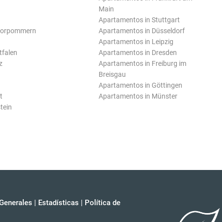
Main
Apartamentos in Stuttgart
Vorpommern
Apartamentos in Düsseldorf
Apartamentos in Leipzig
tfalen
Apartamentos in Dresden
z
Apartamentos in Freiburg im
Breisgau
Apartamentos in Göttingen
t
Apartamentos in Münster
tein
Generales
|
Estadísticas
|
Política de