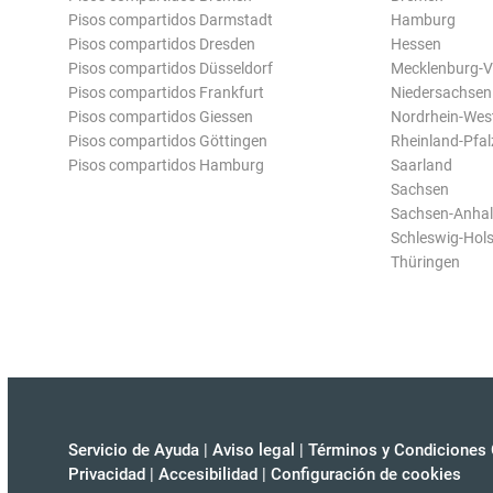
Pisos compartidos Darmstadt
Hamburg
Pisos compartidos Dresden
Hessen
Pisos compartidos Düsseldorf
Mecklenburg-
Pisos compartidos Frankfurt
Niedersachsen
Pisos compartidos Giessen
Nordrhein-Wes
Pisos compartidos Göttingen
Rheinland-Pfal
Pisos compartidos Hamburg
Saarland
Sachsen
Sachsen-Anhal
Schleswig-Hols
Thüringen
Servicio de Ayuda
|
Aviso legal
|
Términos y Condiciones 
Privacidad
|
Accesibilidad
|
Configuración de cookies