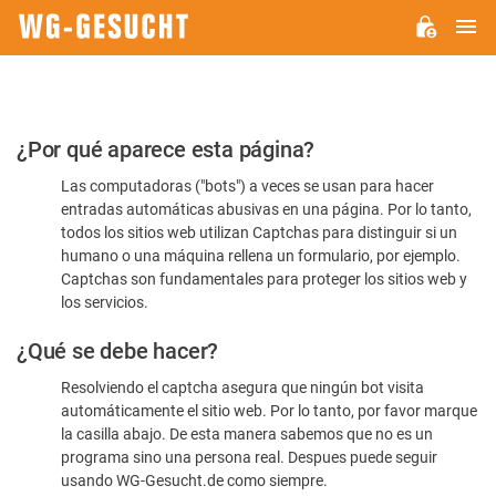
M
WG-
GESUCHT.DE
Por
¿Por qué aparece esta página?
favor,
Las computadoras ("bots") a veces se usan para hacer
confirme
entradas automáticas abusivas en una página. Por lo tanto,
que
todos los sitios web utilizan Captchas para distinguir si un
es
humano o una máquina rellena un formulario, por ejemplo.
Captchas son fundamentales para proteger los sitios web y
humano
los servicios.
¿Qué se debe hacer?
Resolviendo el captcha asegura que ningún bot visita
automáticamente el sitio web. Por lo tanto, por favor marque
la casilla abajo. De esta manera sabemos que no es un
programa sino una persona real. Despues puede seguir
usando WG-Gesucht.de como siempre.