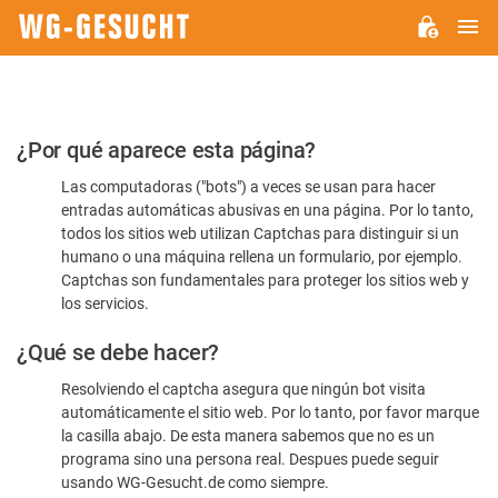
M
WG-
GESUCHT.DE
Por
¿Por qué aparece esta página?
favor,
Las computadoras ("bots") a veces se usan para hacer
confirme
entradas automáticas abusivas en una página. Por lo tanto,
que
todos los sitios web utilizan Captchas para distinguir si un
es
humano o una máquina rellena un formulario, por ejemplo.
Captchas son fundamentales para proteger los sitios web y
humano
los servicios.
¿Qué se debe hacer?
Resolviendo el captcha asegura que ningún bot visita
automáticamente el sitio web. Por lo tanto, por favor marque
la casilla abajo. De esta manera sabemos que no es un
programa sino una persona real. Despues puede seguir
usando WG-Gesucht.de como siempre.