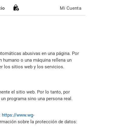
cio
Mi Cuenta
utomáticas abusivas en una página. Por
i un humano o una máquina rellena un
 los sitios web y los servicios.
nte el sitio web. Por lo tanto, por
 un programa sino una persona real.
:
https://www.wg-
ormación sobre la protección de datos: