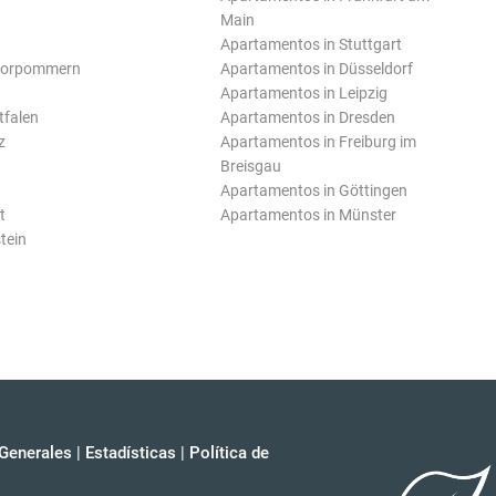
Main
Apartamentos in Stuttgart
Vorpommern
Apartamentos in Düsseldorf
Apartamentos in Leipzig
tfalen
Apartamentos in Dresden
z
Apartamentos in Freiburg im
Breisgau
Apartamentos in Göttingen
t
Apartamentos in Münster
tein
Generales
|
Estadísticas
|
Política de