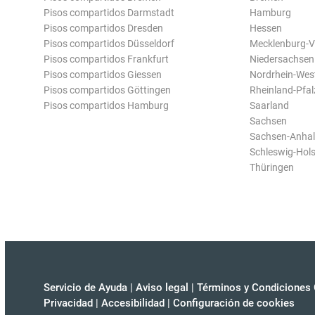
Pisos compartidos Darmstadt
Hamburg
Pisos compartidos Dresden
Hessen
Pisos compartidos Düsseldorf
Mecklenburg-
Pisos compartidos Frankfurt
Niedersachsen
Pisos compartidos Giessen
Nordrhein-Wes
Pisos compartidos Göttingen
Rheinland-Pfal
Pisos compartidos Hamburg
Saarland
Sachsen
Sachsen-Anhal
Schleswig-Hols
Thüringen
Servicio de Ayuda
|
Aviso legal
|
Términos y Condiciones 
Privacidad
|
Accesibilidad
|
Configuración de cookies