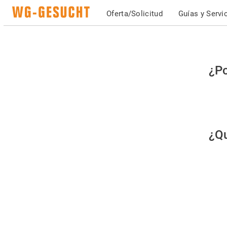
Oferta/Solicitud
Guías y Servi
Po
¿Po
fav
co
qu
¿Qu
es
hu