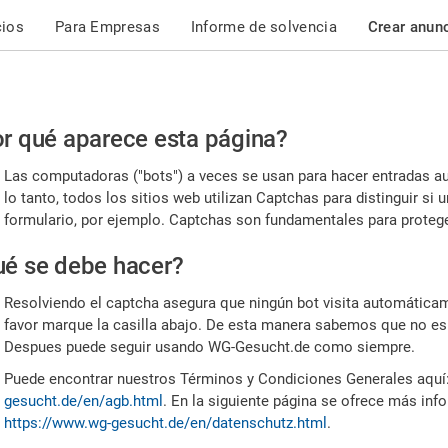
cios
Para Empresas
Informe de solvencia
Crear anun
r
r qué aparece esta página?
or,
Las computadoras ("bots") a veces se usan para hacer entradas a
nfirme
lo tanto, todos los sitios web utilizan Captchas para distinguir s
formulario, por ejemplo. Captchas son fundamentales para proteger
e
é se debe hacer?
mano
Resolviendo el captcha asegura que ningún bot visita automáticame
favor marque la casilla abajo. De esta manera sabemos que no es
Despues puede seguir usando WG-Gesucht.de como siempre.
Puede encontrar nuestros Términos y Condiciones Generales aquí
gesucht.de/en/agb.html
. En la siguiente página se ofrece más inf
https://www.wg-gesucht.de/en/datenschutz.html
.