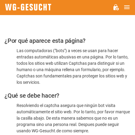
M
WG-
GESUCHT.DE
Por
¿Por qué aparece esta página?
favor,
Las computadoras ("bots") a veces se usan para hacer
confirme
entradas automáticas abusivas en una página. Por lo tanto,
que
todos los sitios web utilizan Captchas para distinguir si un
es
humano o una máquina rellena un formulario, por ejemplo.
Captchas son fundamentales para proteger los sitios web y
humano
los servicios.
¿Qué se debe hacer?
Resolviendo el captcha asegura que ningún bot visita
automáticamente el sitio web. Por lo tanto, por favor marque
la casilla abajo. De esta manera sabemos que no es un
programa sino una persona real. Despues puede seguir
usando WG-Gesucht.de como siempre.