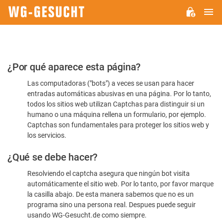
M
WG-
GESUCHT.DE
Por
¿Por qué aparece esta página?
favor,
Las computadoras ("bots") a veces se usan para hacer
confirme
entradas automáticas abusivas en una página. Por lo tanto,
que
todos los sitios web utilizan Captchas para distinguir si un
es
humano o una máquina rellena un formulario, por ejemplo.
Captchas son fundamentales para proteger los sitios web y
humano
los servicios.
¿Qué se debe hacer?
Resolviendo el captcha asegura que ningún bot visita
automáticamente el sitio web. Por lo tanto, por favor marque
la casilla abajo. De esta manera sabemos que no es un
programa sino una persona real. Despues puede seguir
usando WG-Gesucht.de como siempre.