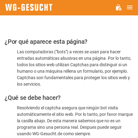
M
WG-
GESUCHT.DE
Por
¿Por qué aparece esta página?
favor,
Las computadoras ("bots") a veces se usan para hacer
confirme
entradas automáticas abusivas en una página. Por lo tanto,
que
todos los sitios web utilizan Captchas para distinguir si un
es
humano o una máquina rellena un formulario, por ejemplo.
Captchas son fundamentales para proteger los sitios web y
humano
los servicios.
¿Qué se debe hacer?
Resolviendo el captcha asegura que ningún bot visita
automáticamente el sitio web. Por lo tanto, por favor marque
la casilla abajo. De esta manera sabemos que no es un
programa sino una persona real. Despues puede seguir
usando WG-Gesucht.de como siempre.