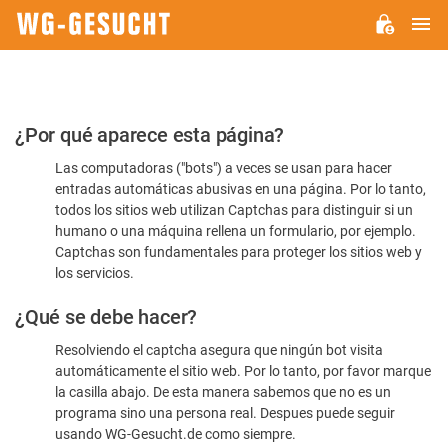
M
WG-
GESUCHT.DE
Por
¿Por qué aparece esta página?
favor,
Las computadoras ("bots") a veces se usan para hacer
confirme
entradas automáticas abusivas en una página. Por lo tanto,
que
todos los sitios web utilizan Captchas para distinguir si un
es
humano o una máquina rellena un formulario, por ejemplo.
Captchas son fundamentales para proteger los sitios web y
humano
los servicios.
¿Qué se debe hacer?
Resolviendo el captcha asegura que ningún bot visita
automáticamente el sitio web. Por lo tanto, por favor marque
la casilla abajo. De esta manera sabemos que no es un
programa sino una persona real. Despues puede seguir
usando WG-Gesucht.de como siempre.