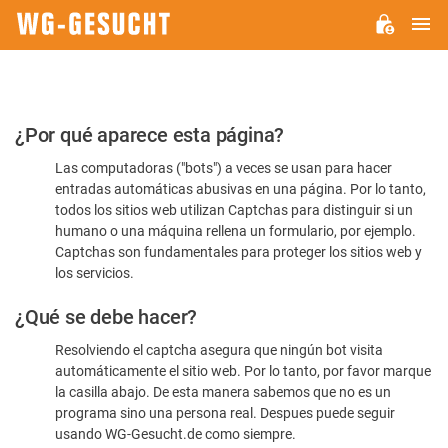
M
WG-
GESUCHT.DE
Por
¿Por qué aparece esta página?
favor,
Las computadoras ("bots") a veces se usan para hacer
confirme
entradas automáticas abusivas en una página. Por lo tanto,
que
todos los sitios web utilizan Captchas para distinguir si un
es
humano o una máquina rellena un formulario, por ejemplo.
Captchas son fundamentales para proteger los sitios web y
humano
los servicios.
¿Qué se debe hacer?
Resolviendo el captcha asegura que ningún bot visita
automáticamente el sitio web. Por lo tanto, por favor marque
la casilla abajo. De esta manera sabemos que no es un
programa sino una persona real. Despues puede seguir
usando WG-Gesucht.de como siempre.