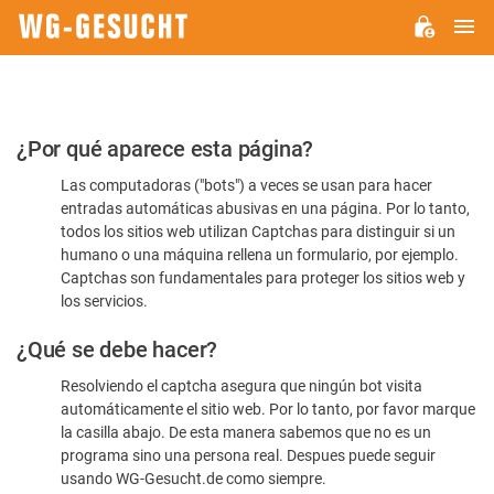
M
WG-
GESUCHT.DE
Por
¿Por qué aparece esta página?
favor,
Las computadoras ("bots") a veces se usan para hacer
confirme
entradas automáticas abusivas en una página. Por lo tanto,
que
todos los sitios web utilizan Captchas para distinguir si un
es
humano o una máquina rellena un formulario, por ejemplo.
Captchas son fundamentales para proteger los sitios web y
humano
los servicios.
¿Qué se debe hacer?
Resolviendo el captcha asegura que ningún bot visita
automáticamente el sitio web. Por lo tanto, por favor marque
la casilla abajo. De esta manera sabemos que no es un
programa sino una persona real. Despues puede seguir
usando WG-Gesucht.de como siempre.