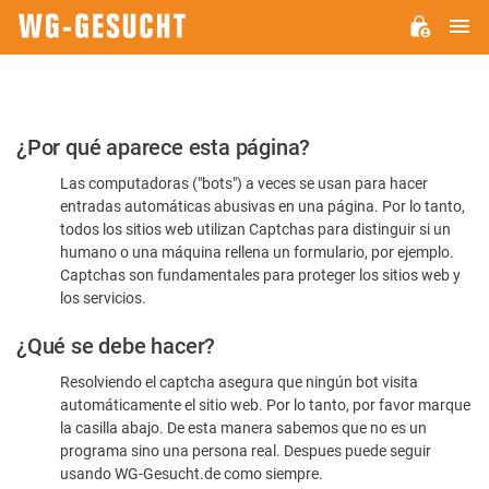
M
WG-
GESUCHT.DE
Por
¿Por qué aparece esta página?
favor,
Las computadoras ("bots") a veces se usan para hacer
confirme
entradas automáticas abusivas en una página. Por lo tanto,
que
todos los sitios web utilizan Captchas para distinguir si un
es
humano o una máquina rellena un formulario, por ejemplo.
Captchas son fundamentales para proteger los sitios web y
humano
los servicios.
¿Qué se debe hacer?
Resolviendo el captcha asegura que ningún bot visita
automáticamente el sitio web. Por lo tanto, por favor marque
la casilla abajo. De esta manera sabemos que no es un
programa sino una persona real. Despues puede seguir
usando WG-Gesucht.de como siempre.