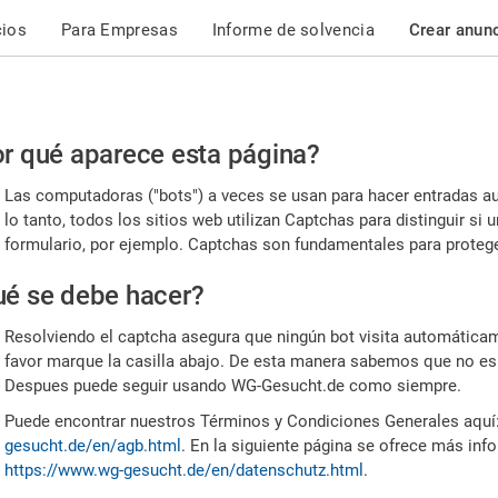
cios
Para Empresas
Informe de solvencia
Crear anun
r
r qué aparece esta página?
or,
Las computadoras ("bots") a veces se usan para hacer entradas a
nfirme
lo tanto, todos los sitios web utilizan Captchas para distinguir s
formulario, por ejemplo. Captchas son fundamentales para proteger
e
é se debe hacer?
mano
Resolviendo el captcha asegura que ningún bot visita automáticame
favor marque la casilla abajo. De esta manera sabemos que no es
Despues puede seguir usando WG-Gesucht.de como siempre.
Puede encontrar nuestros Términos y Condiciones Generales aquí
gesucht.de/en/agb.html
. En la siguiente página se ofrece más inf
https://www.wg-gesucht.de/en/datenschutz.html
.