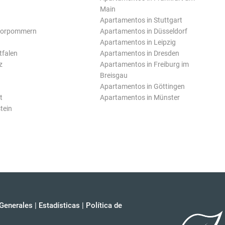
Main
Apartamentos in Stuttgart
Vorpommern
Apartamentos in Düsseldorf
Apartamentos in Leipzig
tfalen
Apartamentos in Dresden
z
Apartamentos in Freiburg im
Breisgau
Apartamentos in Göttingen
t
Apartamentos in Münster
tein
Generales
|
Estadísticas
|
Política de