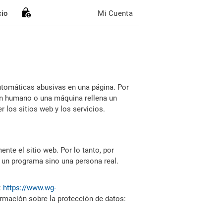
cio
Mi Cuenta
utomáticas abusivas en una página. Por
i un humano o una máquina rellena un
 los sitios web y los servicios.
nte el sitio web. Por lo tanto, por
 un programa sino una persona real.
:
https://www.wg-
ormación sobre la protección de datos: