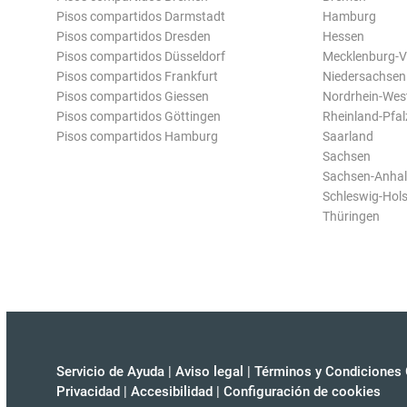
Pisos compartidos Darmstadt
Hamburg
Pisos compartidos Dresden
Hessen
Pisos compartidos Düsseldorf
Mecklenburg-
Pisos compartidos Frankfurt
Niedersachsen
Pisos compartidos Giessen
Nordrhein-Wes
Pisos compartidos Göttingen
Rheinland-Pfal
Pisos compartidos Hamburg
Saarland
Sachsen
Sachsen-Anhal
Schleswig-Hols
Thüringen
Servicio de Ayuda
|
Aviso legal
|
Términos y Condiciones 
Privacidad
|
Accesibilidad
|
Configuración de cookies