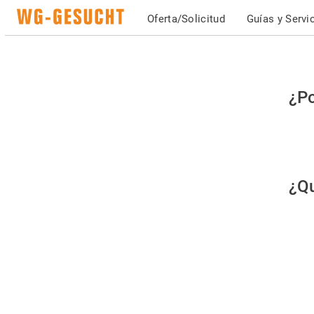
Oferta/Solicitud
Guías y Servi
Po
¿Po
fav
co
qu
¿Qu
es
hu