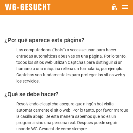
M
WG-
GESUCHT.DE
Por
¿Por qué aparece esta página?
favor,
Las computadoras ("bots") a veces se usan para hacer
confirme
entradas automáticas abusivas en una página. Por lo tanto,
que
todos los sitios web utilizan Captchas para distinguir si un
es
humano o una máquina rellena un formulario, por ejemplo.
Captchas son fundamentales para proteger los sitios web y
humano
los servicios.
¿Qué se debe hacer?
Resolviendo el captcha asegura que ningún bot visita
automáticamente el sitio web. Por lo tanto, por favor marque
la casilla abajo. De esta manera sabemos que no es un
programa sino una persona real. Despues puede seguir
usando WG-Gesucht.de como siempre.