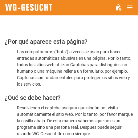
M
WG-
GESUCHT.DE
Por
¿Por qué aparece esta página?
favor,
Las computadoras ("bots") a veces se usan para hacer
confirme
entradas automáticas abusivas en una página. Por lo tanto,
que
todos los sitios web utilizan Captchas para distinguir si un
es
humano o una máquina rellena un formulario, por ejemplo.
Captchas son fundamentales para proteger los sitios web y
humano
los servicios.
¿Qué se debe hacer?
Resolviendo el captcha asegura que ningún bot visita
automáticamente el sitio web. Por lo tanto, por favor marque
la casilla abajo. De esta manera sabemos que no es un
programa sino una persona real. Despues puede seguir
usando WG-Gesucht.de como siempre.