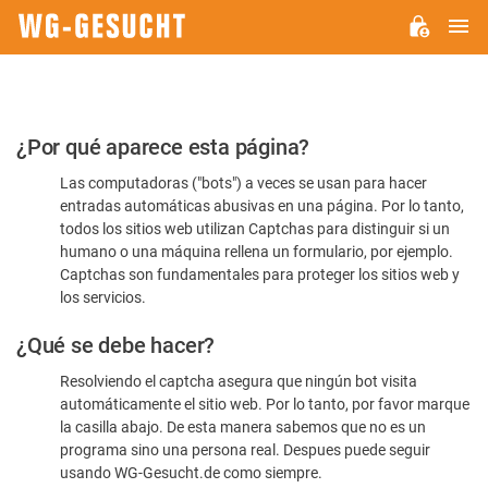
M
WG-
GESUCHT.DE
Por
¿Por qué aparece esta página?
favor,
Las computadoras ("bots") a veces se usan para hacer
confirme
entradas automáticas abusivas en una página. Por lo tanto,
que
todos los sitios web utilizan Captchas para distinguir si un
es
humano o una máquina rellena un formulario, por ejemplo.
Captchas son fundamentales para proteger los sitios web y
humano
los servicios.
¿Qué se debe hacer?
Resolviendo el captcha asegura que ningún bot visita
automáticamente el sitio web. Por lo tanto, por favor marque
la casilla abajo. De esta manera sabemos que no es un
programa sino una persona real. Despues puede seguir
usando WG-Gesucht.de como siempre.