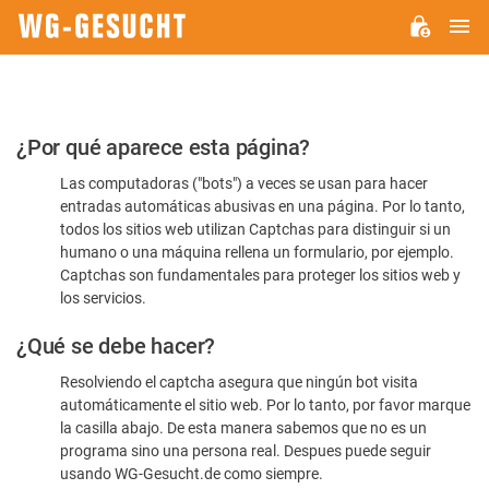
M
WG-
GESUCHT.DE
Por
¿Por qué aparece esta página?
favor,
Las computadoras ("bots") a veces se usan para hacer
confirme
entradas automáticas abusivas en una página. Por lo tanto,
que
todos los sitios web utilizan Captchas para distinguir si un
es
humano o una máquina rellena un formulario, por ejemplo.
Captchas son fundamentales para proteger los sitios web y
humano
los servicios.
¿Qué se debe hacer?
Resolviendo el captcha asegura que ningún bot visita
automáticamente el sitio web. Por lo tanto, por favor marque
la casilla abajo. De esta manera sabemos que no es un
programa sino una persona real. Despues puede seguir
usando WG-Gesucht.de como siempre.