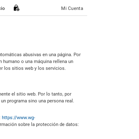
cio
Mi Cuenta
utomáticas abusivas en una página. Por
i un humano o una máquina rellena un
 los sitios web y los servicios.
nte el sitio web. Por lo tanto, por
 un programa sino una persona real.
:
https://www.wg-
ormación sobre la protección de datos: