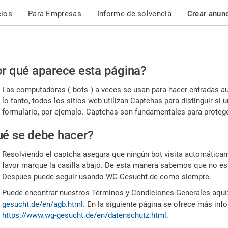
cios
Para Empresas
Informe de solvencia
Crear anun
r
r qué aparece esta página?
or,
Las computadoras ("bots") a veces se usan para hacer entradas a
nfirme
lo tanto, todos los sitios web utilizan Captchas para distinguir s
formulario, por ejemplo. Captchas son fundamentales para proteger
e
é se debe hacer?
mano
Resolviendo el captcha asegura que ningún bot visita automáticame
favor marque la casilla abajo. De esta manera sabemos que no es
Despues puede seguir usando WG-Gesucht.de como siempre.
Puede encontrar nuestros Términos y Condiciones Generales aquí
gesucht.de/en/agb.html
. En la siguiente página se ofrece más inf
https://www.wg-gesucht.de/en/datenschutz.html
.