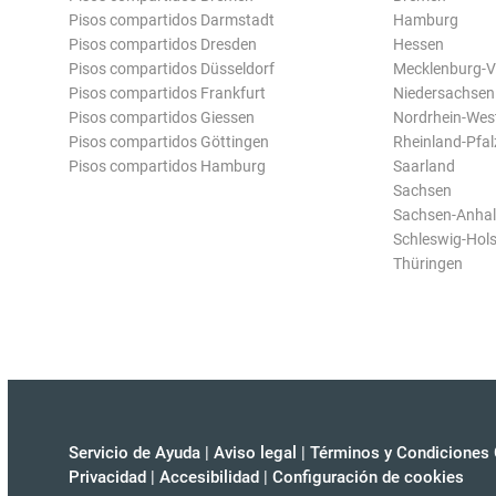
Pisos compartidos Darmstadt
Hamburg
Pisos compartidos Dresden
Hessen
Pisos compartidos Düsseldorf
Mecklenburg-
Pisos compartidos Frankfurt
Niedersachsen
Pisos compartidos Giessen
Nordrhein-Wes
Pisos compartidos Göttingen
Rheinland-Pfal
Pisos compartidos Hamburg
Saarland
Sachsen
Sachsen-Anhal
Schleswig-Hols
Thüringen
Servicio de Ayuda
|
Aviso legal
|
Términos y Condiciones 
Privacidad
|
Accesibilidad
|
Configuración de cookies