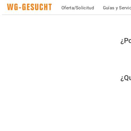
Oferta/Solicitud
Guías y Servi
Po
¿Po
fav
co
qu
¿Qu
es
hu