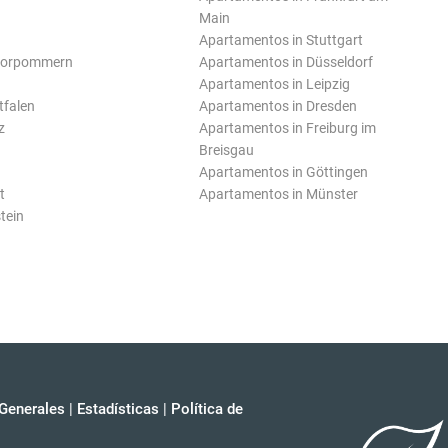
Main
Apartamentos in Stuttgart
Vorpommern
Apartamentos in Düsseldorf
Apartamentos in Leipzig
tfalen
Apartamentos in Dresden
z
Apartamentos in Freiburg im
Breisgau
Apartamentos in Göttingen
t
Apartamentos in Münster
tein
Generales
|
Estadísticas
|
Política de