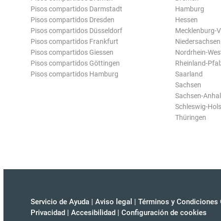
Pisos compartidos Darmstadt
Hamburg
Pisos compartidos Dresden
Hessen
Pisos compartidos Düsseldorf
Mecklenburg-
Pisos compartidos Frankfurt
Niedersachsen
Pisos compartidos Giessen
Nordrhein-Wes
Pisos compartidos Göttingen
Rheinland-Pfal
Pisos compartidos Hamburg
Saarland
Sachsen
Sachsen-Anhal
Schleswig-Hols
Thüringen
Servicio de Ayuda
|
Aviso legal
|
Términos y Condiciones 
Privacidad
|
Accesibilidad
|
Configuración de cookies