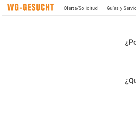
Oferta/Solicitud
Guías y Servi
Po
¿Po
fav
co
qu
¿Qu
es
hu