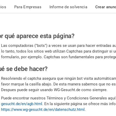
cios
Para Empresas
Informe de solvencia
Crear anun
r
r qué aparece esta página?
or,
Las computadoras ("bots") a veces se usan para hacer entradas a
nfirme
lo tanto, todos los sitios web utilizan Captchas para distinguir s
formulario, por ejemplo. Captchas son fundamentales para proteger
e
é se debe hacer?
mano
Resolviendo el captcha asegura que ningún bot visita automáticame
favor marque la casilla abajo. De esta manera sabemos que no es
Despues puede seguir usando WG-Gesucht.de como siempre.
Puede encontrar nuestros Términos y Condiciones Generales aquí
gesucht.de/en/agb.html
. En la siguiente página se ofrece más inf
https://www.wg-gesucht.de/en/datenschutz.html
.