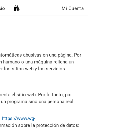
cio
Mi Cuenta
utomáticas abusivas en una página. Por
i un humano o una máquina rellena un
 los sitios web y los servicios.
nte el sitio web. Por lo tanto, por
 un programa sino una persona real.
:
https://www.wg-
ormación sobre la protección de datos: