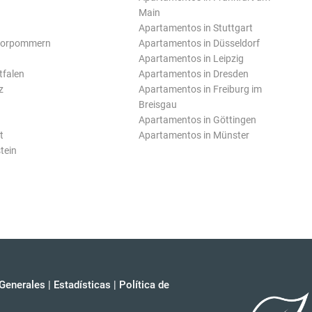
Main
Apartamentos in Stuttgart
Vorpommern
Apartamentos in Düsseldorf
Apartamentos in Leipzig
tfalen
Apartamentos in Dresden
z
Apartamentos in Freiburg im
Breisgau
Apartamentos in Göttingen
t
Apartamentos in Münster
tein
Generales
|
Estadísticas
|
Política de