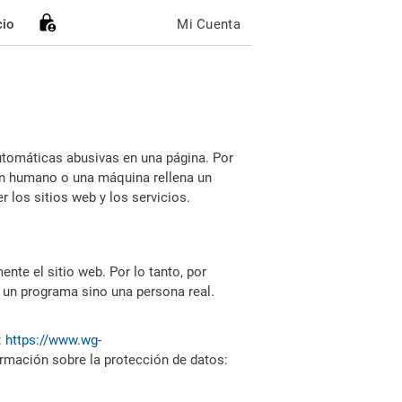
cio
Mi Cuenta
utomáticas abusivas en una página. Por
i un humano o una máquina rellena un
 los sitios web y los servicios.
nte el sitio web. Por lo tanto, por
 un programa sino una persona real.
:
https://www.wg-
ormación sobre la protección de datos: