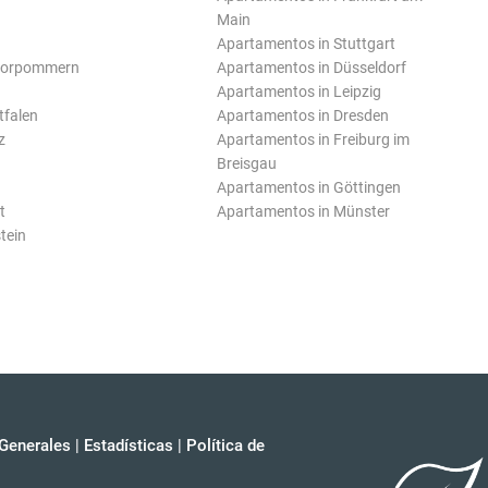
Main
Apartamentos in Stuttgart
Vorpommern
Apartamentos in Düsseldorf
Apartamentos in Leipzig
tfalen
Apartamentos in Dresden
z
Apartamentos in Freiburg im
Breisgau
Apartamentos in Göttingen
t
Apartamentos in Münster
tein
Generales
|
Estadísticas
|
Política de