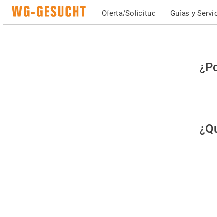
Oferta/Solicitud
Guías y Servi
Po
¿Po
fav
co
qu
¿Qu
es
hu