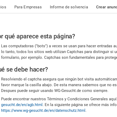
cios
Para Empresas
Informe de solvencia
Crear anun
r
r qué aparece esta página?
or,
Las computadoras ("bots") a veces se usan para hacer entradas a
nfirme
lo tanto, todos los sitios web utilizan Captchas para distinguir s
formulario, por ejemplo. Captchas son fundamentales para proteger
e
é se debe hacer?
mano
Resolviendo el captcha asegura que ningún bot visita automáticame
favor marque la casilla abajo. De esta manera sabemos que no es
Despues puede seguir usando WG-Gesucht.de como siempre.
Puede encontrar nuestros Términos y Condiciones Generales aquí
gesucht.de/en/agb.html
. En la siguiente página se ofrece más inf
https://www.wg-gesucht.de/en/datenschutz.html
.