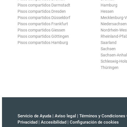
Pisos compartidos Darmstadt
Hamburg
Pisos compartidos Dresden
Hessen
Pisos compartidos Düsseldorf
Mecklenburg-
Pisos compartidos Frankfurt
Niedersachsen
Pisos compartidos Giessen
Nordrhein-Wes
Pisos compartidos Göttingen
Rheinland-Pfal
Pisos compartidos Hamburg
Saarland
Sachsen
Sachsen-Anhal
Schleswig-Hols
Thüringen
Servicio de Ayuda
|
Aviso legal
|
Términos y Condiciones 
Privacidad
|
Accesibilidad
|
Configuración de cookies