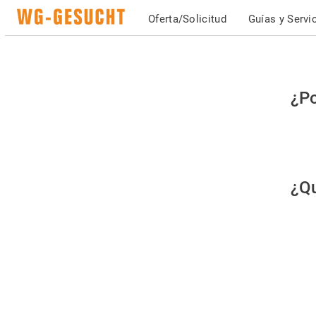
Oferta/Solicitud
Guías y Servi
Po
¿Po
fav
co
qu
¿Qu
es
hu