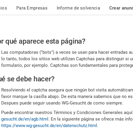
cios
Para Empresas
Informe de solvencia
Crear anun
r
r qué aparece esta página?
or,
Las computadoras ("bots") a veces se usan para hacer entradas a
nfirme
lo tanto, todos los sitios web utilizan Captchas para distinguir s
formulario, por ejemplo. Captchas son fundamentales para proteger
e
é se debe hacer?
mano
Resolviendo el captcha asegura que ningún bot visita automáticame
favor marque la casilla abajo. De esta manera sabemos que no es
Despues puede seguir usando WG-Gesucht.de como siempre.
Puede encontrar nuestros Términos y Condiciones Generales aquí
gesucht.de/en/agb.html
. En la siguiente página se ofrece más inf
https://www.wg-gesucht.de/en/datenschutz.html
.