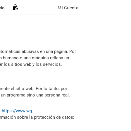
cio
Mi Cuenta
utomáticas abusivas en una página. Por
i un humano o una máquina rellena un
 los sitios web y los servicios.
nte el sitio web. Por lo tanto, por
 un programa sino una persona real.
:
https://www.wg-
ormación sobre la protección de datos: