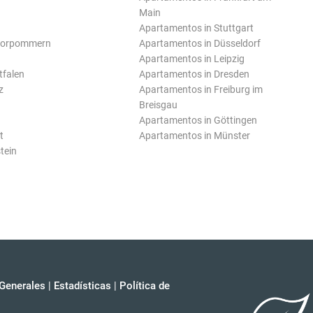
Main
Apartamentos in Stuttgart
Vorpommern
Apartamentos in Düsseldorf
Apartamentos in Leipzig
tfalen
Apartamentos in Dresden
z
Apartamentos in Freiburg im
Breisgau
Apartamentos in Göttingen
t
Apartamentos in Münster
tein
Generales
|
Estadísticas
|
Política de