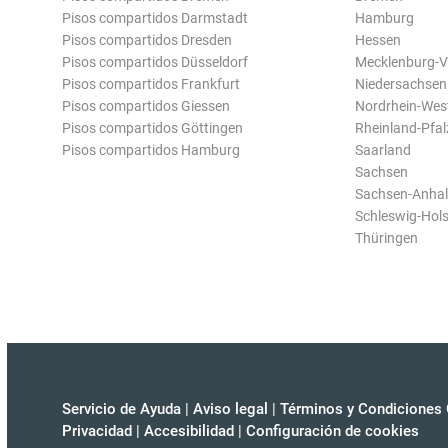
Pisos compartidos Darmstadt
Hamburg
Pisos compartidos Dresden
Hessen
Pisos compartidos Düsseldorf
Mecklenburg-
Pisos compartidos Frankfurt
Niedersachsen
Pisos compartidos Giessen
Nordrhein-Wes
Pisos compartidos Göttingen
Rheinland-Pfal
Pisos compartidos Hamburg
Saarland
Sachsen
Sachsen-Anhal
Schleswig-Hols
Thüringen
Servicio de Ayuda
|
Aviso legal
|
Términos y Condiciones 
Privacidad
|
Accesibilidad
|
Configuración de cookies