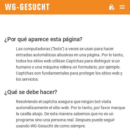
M
WG-
GESUCHT.DE
Por
¿Por qué aparece esta página?
favor,
Las computadoras ("bots") a veces se usan para hacer
confirme
entradas automáticas abusivas en una página. Por lo tanto,
que
todos los sitios web utilizan Captchas para distinguir si un
es
humano o una máquina rellena un formulario, por ejemplo.
Captchas son fundamentales para proteger los sitios web y
humano
los servicios.
¿Qué se debe hacer?
Resolviendo el captcha asegura que ningún bot visita
automáticamente el sitio web. Por lo tanto, por favor marque
la casilla abajo. De esta manera sabemos que no es un
programa sino una persona real. Despues puede seguir
usando WG-Gesucht.de como siempre.