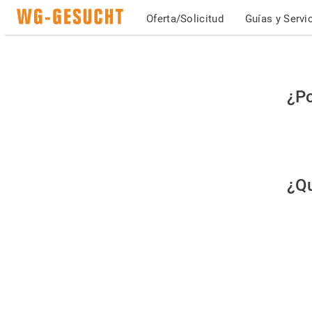
Oferta/Solicitud
Guías y Servi
Po
¿Po
fav
co
qu
¿Qu
es
hu