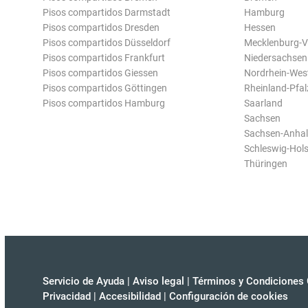
Pisos compartidos Darmstadt
Hamburg
Pisos compartidos Dresden
Hessen
Pisos compartidos Düsseldorf
Mecklenburg-
Pisos compartidos Frankfurt
Niedersachsen
Pisos compartidos Giessen
Nordrhein-Wes
Pisos compartidos Göttingen
Rheinland-Pfal
Pisos compartidos Hamburg
Saarland
Sachsen
Sachsen-Anhal
Schleswig-Hols
Thüringen
Servicio de Ayuda
|
Aviso legal
|
Términos y Condiciones 
Privacidad
|
Accesibilidad
|
Configuración de cookies