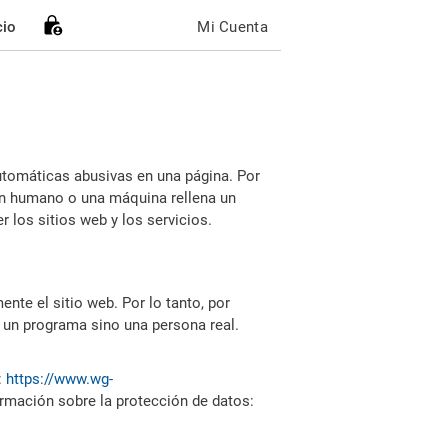
cio
Mi Cuenta
utomáticas abusivas en una página. Por
i un humano o una máquina rellena un
 los sitios web y los servicios.
nte el sitio web. Por lo tanto, por
 un programa sino una persona real.
:
https://www.wg-
ormación sobre la protección de datos: