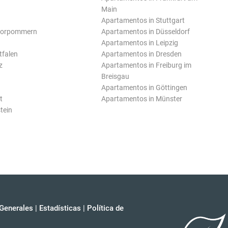
Main
Apartamentos in Stuttgart
Vorpommern
Apartamentos in Düsseldorf
Apartamentos in Leipzig
tfalen
Apartamentos in Dresden
z
Apartamentos in Freiburg im
Breisgau
Apartamentos in Göttingen
t
Apartamentos in Münster
tein
Generales
|
Estadísticas
|
Política de