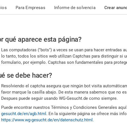
cios
Para Empresas
Informe de solvencia
Crear anun
r
r qué aparece esta página?
or,
Las computadoras ("bots") a veces se usan para hacer entradas a
nfirme
lo tanto, todos los sitios web utilizan Captchas para distinguir s
formulario, por ejemplo. Captchas son fundamentales para proteger
e
é se debe hacer?
mano
Resolviendo el captcha asegura que ningún bot visita automáticame
favor marque la casilla abajo. De esta manera sabemos que no es
Despues puede seguir usando WG-Gesucht.de como siempre.
Puede encontrar nuestros Términos y Condiciones Generales aquí
gesucht.de/en/agb.html
. En la siguiente página se ofrece más inf
https://www.wg-gesucht.de/en/datenschutz.html
.