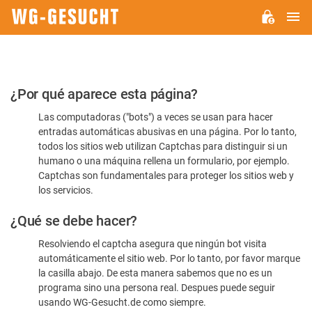
M
WG-
GESUCHT.DE
Por
¿Por qué aparece esta página?
favor,
Las computadoras ("bots") a veces se usan para hacer
confirme
entradas automáticas abusivas en una página. Por lo tanto,
que
todos los sitios web utilizan Captchas para distinguir si un
es
humano o una máquina rellena un formulario, por ejemplo.
Captchas son fundamentales para proteger los sitios web y
humano
los servicios.
¿Qué se debe hacer?
Resolviendo el captcha asegura que ningún bot visita
automáticamente el sitio web. Por lo tanto, por favor marque
la casilla abajo. De esta manera sabemos que no es un
programa sino una persona real. Despues puede seguir
usando WG-Gesucht.de como siempre.