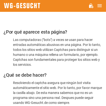
M
WG-
GESUCHT.DE
Por
¿Por qué aparece esta página?
favor,
Las computadoras ("bots") a veces se usan para hacer
confirme
entradas automáticas abusivas en una página. Por lo tanto,
que
todos los sitios web utilizan Captchas para distinguir si un
es
humano o una máquina rellena un formulario, por ejemplo.
Captchas son fundamentales para proteger los sitios web y
humano
los servicios.
¿Qué se debe hacer?
Resolviendo el captcha asegura que ningún bot visita
automáticamente el sitio web. Por lo tanto, por favor marque
la casilla abajo. De esta manera sabemos que no es un
programa sino una persona real. Despues puede seguir
usando WG-Gesucht.de como siempre.