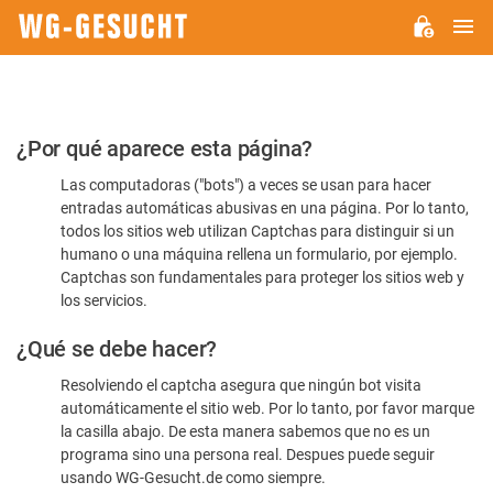
M
WG-
GESUCHT.DE
Por
¿Por qué aparece esta página?
favor,
Las computadoras ("bots") a veces se usan para hacer
confirme
entradas automáticas abusivas en una página. Por lo tanto,
que
todos los sitios web utilizan Captchas para distinguir si un
es
humano o una máquina rellena un formulario, por ejemplo.
Captchas son fundamentales para proteger los sitios web y
humano
los servicios.
¿Qué se debe hacer?
Resolviendo el captcha asegura que ningún bot visita
automáticamente el sitio web. Por lo tanto, por favor marque
la casilla abajo. De esta manera sabemos que no es un
programa sino una persona real. Despues puede seguir
usando WG-Gesucht.de como siempre.