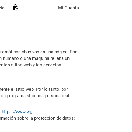
cio
Mi Cuenta
utomáticas abusivas en una página. Por
i un humano o una máquina rellena un
 los sitios web y los servicios.
nte el sitio web. Por lo tanto, por
 un programa sino una persona real.
:
https://www.wg-
ormación sobre la protección de datos: