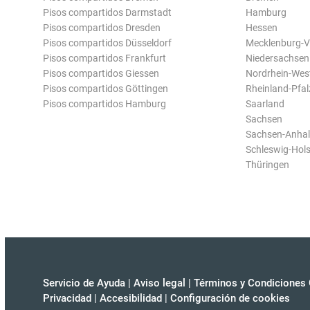
Pisos compartidos Darmstadt
Hamburg
Pisos compartidos Dresden
Hessen
Pisos compartidos Düsseldorf
Mecklenburg-
Pisos compartidos Frankfurt
Niedersachsen
Pisos compartidos Giessen
Nordrhein-Wes
Pisos compartidos Göttingen
Rheinland-Pfal
Pisos compartidos Hamburg
Saarland
Sachsen
Sachsen-Anhal
Schleswig-Hols
Thüringen
Servicio de Ayuda
|
Aviso legal
|
Términos y Condiciones 
Privacidad
|
Accesibilidad
|
Configuración de cookies