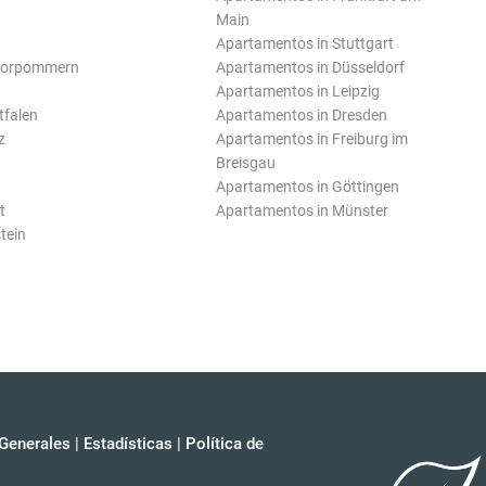
Main
Apartamentos in Stuttgart
Vorpommern
Apartamentos in Düsseldorf
Apartamentos in Leipzig
tfalen
Apartamentos in Dresden
z
Apartamentos in Freiburg im
Breisgau
Apartamentos in Göttingen
t
Apartamentos in Münster
tein
Generales
|
Estadísticas
|
Política de