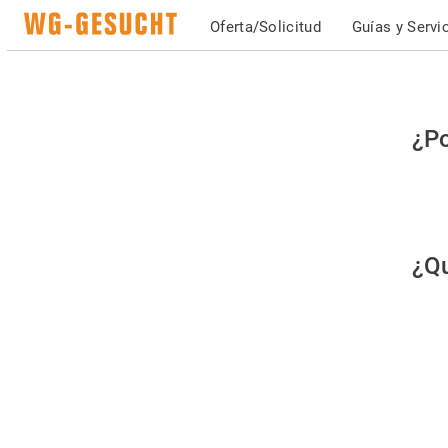
Oferta/Solicitud
Guías y Servi
Po
¿Po
fav
co
qu
¿Qu
es
hu