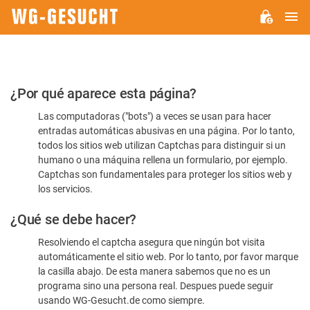
M
WG-
GESUCHT.DE
Por
¿Por qué aparece esta página?
favor,
Las computadoras ("bots") a veces se usan para hacer
confirme
entradas automáticas abusivas en una página. Por lo tanto,
que
todos los sitios web utilizan Captchas para distinguir si un
es
humano o una máquina rellena un formulario, por ejemplo.
Captchas son fundamentales para proteger los sitios web y
humano
los servicios.
¿Qué se debe hacer?
Resolviendo el captcha asegura que ningún bot visita
automáticamente el sitio web. Por lo tanto, por favor marque
la casilla abajo. De esta manera sabemos que no es un
programa sino una persona real. Despues puede seguir
usando WG-Gesucht.de como siempre.