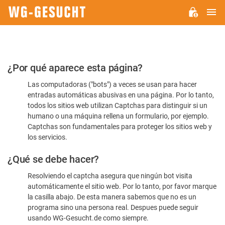
M
WG-
GESUCHT.DE
Por
¿Por qué aparece esta página?
favor,
Las computadoras ("bots") a veces se usan para hacer
confirme
entradas automáticas abusivas en una página. Por lo tanto,
que
todos los sitios web utilizan Captchas para distinguir si un
es
humano o una máquina rellena un formulario, por ejemplo.
Captchas son fundamentales para proteger los sitios web y
humano
los servicios.
¿Qué se debe hacer?
Resolviendo el captcha asegura que ningún bot visita
automáticamente el sitio web. Por lo tanto, por favor marque
la casilla abajo. De esta manera sabemos que no es un
programa sino una persona real. Despues puede seguir
usando WG-Gesucht.de como siempre.